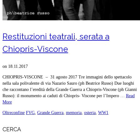
Restituzioni teatrali, serata a
Chiopris-Viscone
on
18.11.2017
CHIOPRIS-VISCONE – 31 agosto 2017 Tre immagini dello spettacolo
nella sala polivalente di via Nazario Sauro (ph Beatrice Russo) Due luoghi
che raccontano l’eredità della Grande Guerra a Chiopris-Viscone (ph Gianni
Russo): il monumento ai caduti di Chiopris- Viscone per l’Impero …
Read
More
Oltreconfine
FVG
,
Grande Guerra
,
memoria
,
osteria
,
WW1
CERCA