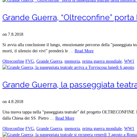
Grande Guerra, “Oltreconfine” porta 
on
7.8.2018
Si avvia alla conclusione il lungo, emozionante percorso della “passeggia
morti, il silenzio dei vivi” prenderà le …
Read More
Oltreconfine
FVG
,
Grande Guerra
,
memoria
,
prima guerra mondiale
,
WW1
Grande Guerra, la passeggiata teatra
on
4.8.2018
Una nuova tappa nella “passeggiata teatrale” del progetto OLTRECONFINE 191
dalla Chiesa dei SS. Pietro …
Read More
Oltreconfine
FVG
,
Grande Guerra
,
memoria
,
prima guerra mondiale
,
WW1