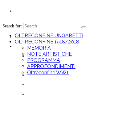
Search for:
OLTRECONFINE UNGARETTI
OLTRECONFINE UNGARETTI
OLTRECONFINE 1918/2018
OLTRECONFINE 1918/2018
MEMORIA
NOTE ARTISTICHE
MEMORIA
PROGRAMMA
NOTE ARTISTICHE
APPROFONDIMENTI
Oltreconfine WW1
PROGRAMMA
APPROFONDIMENTI
Oltreconfine WW1
Month: August 2018