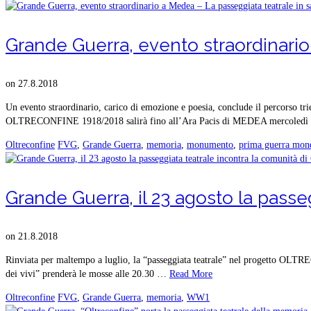
Grande Guerra, evento straordinario 
on
27.8.2018
Un evento straordinario, carico di emozione e poesia, conclude il percorso 
OLTRECONFINE 1918/2018 salirà fino all’Ara Pacis di MEDEA mercoled
Oltreconfine
FVG
,
Grande Guerra
,
memoria
,
monumento
,
prima guerra mon
Grande Guerra, il 23 agosto la passe
on
21.8.2018
Rinviata per maltempo a luglio, la “passeggiata teatrale” nel progetto OL
dei vivi” prenderà le mosse alle 20.30 …
Read More
Oltreconfine
FVG
,
Grande Guerra
,
memoria
,
WW1