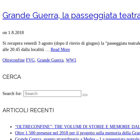
Grande Guerra, la passeggiata teatr
on
1.8.2018
Si recupera venerdì 3 agosto (dopo il rinvio di giugno) la “passeggiata teat
alle 20.45 dalla località …
Read More
Oltreconfine
FVG
,
Grande Guerra
,
WW1
CERCA
Search for:
ARTICOLI RECENTI
“OLTRECONFINE”: TRE VOLUMI DI STORIE E MEMORIE D
Oltre 1.500 presenze nel 2018 per il progetto sulla memoria della Gr
Grande Guerra, evento straordinario a Medea – La passeggiata teatrale 