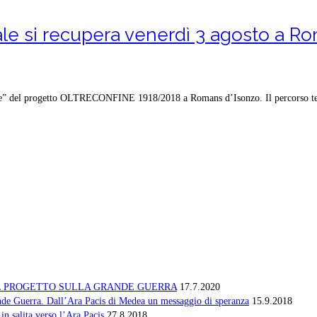
ale si recupera venerdì 3 agosto a R
rale” del progetto OLTRECONFINE 1918/2018 a Romans d’Isonzo. Il percorso teat
AL PROGETTO SULLA GRANDE GUERRA
17.7.2020
ande Guerra. Dall’Ara Pacis di Medea un messaggio di speranza
15.9.2018
in salita verso l’Ara Pacis
27.8.2018