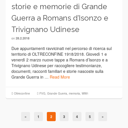
storie e memorie di Grande
Guerra a Romans d’Isonzo e
Trivignano Udinese
on
28.2.2018
Due appuntamenti ravvicinati nel percorso di ricerca sul
territorio di OLTRECONFINE 1918/2018. Giovedì 1 e
venerdì 2 marzo nuove tappe a Romans d’Isonzo e a
Trivignano Udinese per raccogliere testimonianze,
documenti, racconti familiari e storie nascoste sulla
Grande Guerra in …
Read More
Oltreconfine
FVG
,
Grande Guerra
,
memoria
,
WW1
«
1
2
3
4
5
»