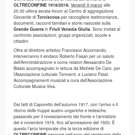
OLTRECONFINE 1918/2018.
Venerdì 9 marzo
alle
20.30 ultima serata-forum al Centro di aggregazione
Giovanile di
Torviscosa
per raccogliere testimonianze,
documenti, racconti familiari e storie nascoste sulla
Grande Guerra
in
Friuli Venezia Giulia
. Sono invitati al
confronto associazioni, gruppi organizzati, scuole e
cittadini.
Oltre al direttore artistico Francesco Accomando,
interverranno il sindaco Roberto Fasan per un saluto
dell’Amministrazione e come relatori Alessandro De
Biasio accompagnato in lettura da Michele De Caro, per
l’Associazione culturale Tormenti, e Luciano Patat.
Accompagnamenti musicali a cura dell’Associazione
Culturale Musica Viva.
Dai fatti di Caporetto dell’autunno 1917, con l’arrivo o il
ritorno delle truppe austro-ungariche e tedesche,
passando per il rovesciamento del fronte e l’armistizio
del 4 novembre 1918, fino all’annessione del 1920. È
questo l’arco temporale che la terza edizione di
OLTRECONFINE
percorre nell’anno del centenario della