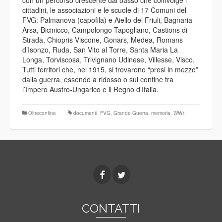
con un percorso crescente dal basso che coinvolge i
cittadini, le associazioni e le scuole di 17 Comuni del
FVG: Palmanova (capofila) e Aiello del Friuli, Bagnaria
Arsa, Bicinicco, Campolongo Tapogliano, Castions di
Strada, Chiopris Viscone, Gonars, Medea, Romans
d’Isonzo, Ruda, San Vito al Torre, Santa Maria La
Longa, Torviscosa, Trivignano Udinese, Villesse, Visco.
Tutti territori che, nel 1915, si trovarono “presi in mezzo”
dalla guerra, essendo a ridosso o sul confine tra
l’Impero Austro-Ungarico e il Regno d’Italia.
Oltreconfine
documenti
,
FVG
,
Grande Guerra
,
memoria
,
WW1
CONTATTI