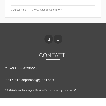
Oltreconfine
FVG
,
Grande Guerra
,
WW1
CONTATTI
tel. +39 339 4238228
mail > cikaleoperose@gmail.com
© 2026 oltreconfine-ungaretti - WordPress Theme by
Kadence WP