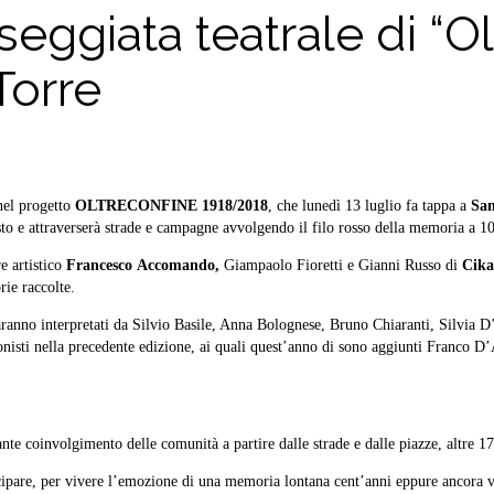
eggiata teatrale di “Ol
Torre
nel progetto
OLTRECONFINE 1918/2018
, che lunedì 13 luglio fa tappa a
San
to e attraverserà strade e campagne avvolgendo il filo rosso della memoria a 10
re artistico
Francesco
Accomando,
Giampaolo Fioretti e Gianni Russo di
Cika
rie raccolte.
saranno interpretati da Silvio Basile, Anna Bolognese, Bruno Chiaranti, Silvi
sti nella precedente edizione, ai quali quest’anno di sono aggiunti Franco D
nte coinvolgimento delle comunità a partire dalle strade e dalle piazze, altre 17
rtecipare, per vivere l’emozione di una memoria lontana cent’anni eppure ancora