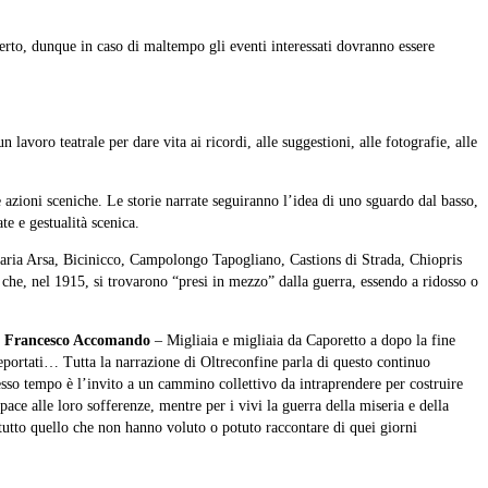
perto, dunque in caso di maltempo gli eventi interessati dovranno essere
avoro teatrale per dare vita ai ricordi, alle suggestioni, alle fotografie, alle
 e azioni sceniche. Le storie narrate seguiranno l’idea di uno sguardo dal basso,
te e gestualità scenica.
gnaria Arsa, Bicinicco, Campolongo Tapogliano, Castions di Strada, Chiopris
he, nel 1915, si trovarono “presi in mezzo” dalla guerra, essendo a ridosso o
o
Francesco Accomando
– Migliaia e migliaia da Caporetto a dopo la fine
, deportati… Tutta la narrazione di Oltreconfine parla di questo continuo
esso tempo è l’invito a un cammino collettivo da intraprendere per costruire
ce alle loro sofferenze, mentre per i vivi la guerra della miseria e della
u tutto quello che non hanno voluto o potuto raccontare di quei giorni