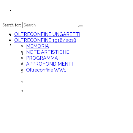
Search for:
OLTRECONFINE UNGARETTI
OLTRECONFINE UNGARETTI
OLTRECONFINE 1918/2018
OLTRECONFINE 1918/2018
MEMORIA
NOTE ARTISTICHE
MEMORIA
PROGRAMMA
NOTE ARTISTICHE
APPROFONDIMENTI
Oltreconfine WW1
PROGRAMMA
APPROFONDIMENTI
Oltreconfine WW1
Oltreconfine