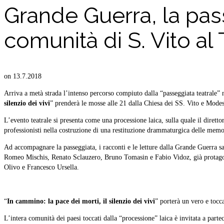
Grande Guerra, la pass
comunità di S. Vito al 
on
13.7.2018
Arriva a metà strada l’intenso percorso compiuto dalla “passeggiata teatrale” 
silenzio dei vivi
” prenderà le mosse alle 21 dalla Chiesa dei SS. Vito e Modes
L’evento teatrale si presenta come una processione laica, sulla quale il diretto
professionisti nella costruzione di una restituzione drammaturgica delle memo
Ad accompagnare la passeggiata, i racconti e le letture dalla Grande Guerra 
Romeo Mischis, Renato Sclauzero, Bruno Tomasin e Fabio Vidoz, già protagoni
Olivo e Francesco Ursella.
“
In cammino: la pace dei morti, il silenzio dei vivi
” porterà un vero e tocca
L’intera comunità dei paesi toccati dalla “processione” laica è invitata a pa