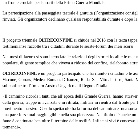
un fronte cruciale per le sorti della Prima Guerra Mondiale.
La partecipazione alla passeggiata teatrale è gratuita (l’organizzazione consi
rinviati. Gli organizzatori declinano qualsiasi responsabilità durante e dopo l
Il progetto triennale
OLTRECONFINE
si chiude nel 2018 con la terza tappa 
testimonianze raccolte tra i cittadini durante le serate-forum dei mesi scorsi.
Nei mesi di lavoro si sono incrociate le relazioni degli storici locali e le mem
popolare, di gente semplice che viveva a ridosso del confine, rielaborato attra
OLTRECONFINE
è un progetto partecipato che ha riunito i cittadini e le
Viscone, Gonars, Medea, Romans D’Isonzo, Ruda, San Vito al Torre, Santa Mari
sul confine tra l’Impero Austro-Ungarico e il Regno d’Italia.
«Il cammino ricorda i tanti che all’epoca della Grande Guerra, hanno attraversa
della guerra, truppe in avanzata e in ritirata, militari in rientro dal fronte pe
movimento massivo. Così lo spettacolo ha la forma del camminare, una sorta di 
una pace forse mai raggiungibile nella sua pienezza». Nel titolo c’è anche un 
fame è continuata ben oltre il termine delle ostilità. Infine ai vivi è concesso
tremendi».