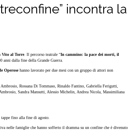
treconfine” incontra la
 Vito al Torre
. Il percorso teatrale “
In cammino: la pace dei morti, il
0 anni dalla fine della Grande Guerra.
le Operose
hanno lavorato per due mesi con un gruppo di attori non
a D’Ambrosio, Rossana Di Tommaso, Rinaldo Fantino, Gabriella Ferigutti,
’Ambrosio, Sandra Mansutti, Alessio Michelin, Andrea Nicola, Massimiliana
 tappe fino alla fine di agosto.
 viva nelle famiglie che hanno sofferto il dramma su un confine che è divenuto