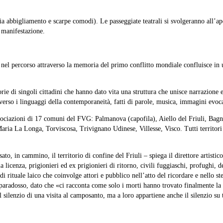
glia abbigliamento e scarpe comodi). Le passeggiate teatrali si svolgeranno all’a
a manifestazione.
nel percorso attraverso la memoria del primo conflitto mondiale confluisce in un l
orie di singoli cittadini che hanno dato vita una struttura che unisce narrazione
verso i linguaggi della contemporaneità, fatti di parole, musica, immagini evoca
 associazioni di 17 comuni del FVG: Palmanova (capofila), Aiello del Friuli, Ba
a La Longa, Torviscosa, Trivignano Udinese, Villesse, Visco. Tutti territori c
to, in cammino, il territorio di confine del Friuli – spiega il direttore artistic
r la licenza, prigionieri ed ex prigionieri di ritorno, civili fuggiaschi, profughi
rituale laico che coinvolge attori e pubblico nell’atto del ricordare e nello st
paradosso, dato che «ci racconta come solo i morti hanno trovato finalmente la pa
 il silenzio di una visita al camposanto, ma a loro appartiene anche il silenzio s